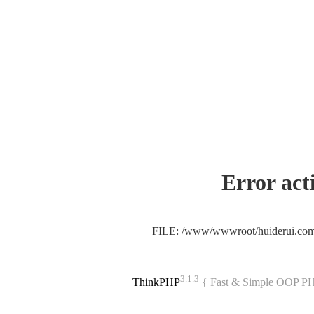
Error act
FILE: /www/wwwroot/huiderui.co
3.1.3
ThinkPHP
{ Fast & Simple OOP P